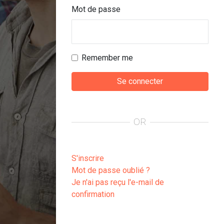
Mot de passe
Remember me
OR
S'inscrire
Mot de passe oublié ?
Je n'ai pas reçu l'e-mail de
confirmation